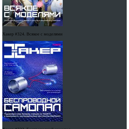
Хакер #324. Всякое с моделями