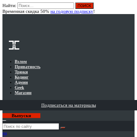
Найти:
Вход
Временная скидка 50%
на годовую подписку
!
Взлом
Приватность
Трюки
Кодинг
Админ
Geek
Магазин
Подписаться на материалы
Выпуски
Годовая
подписка
на