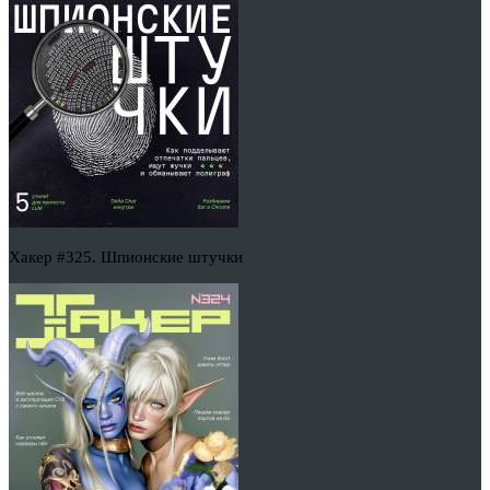
Хакер #325. Шпионские штучки