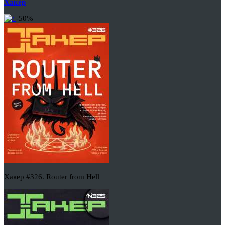
Хакер
-50%
Хакер #326. Router from Hell