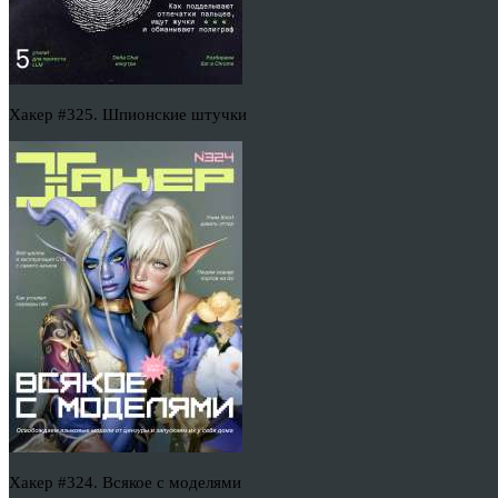
Хакер #325. Шпионские штучки
Хакер #324. Всякое с моделями