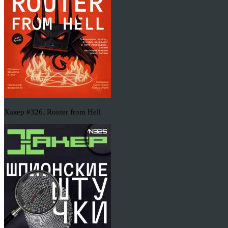
Хакер #326. Router from Hell