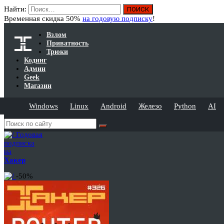
Найти:
Временная скидка 50%
на годовую подписку
!
Взлом
Приватность
Трюки
Кодинг
Админ
Geek
Магазин
Windows
Linux
Android
Железо
Python
AI
Годовая
подписка
на
Хакер
-50%