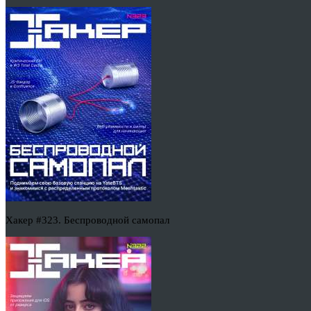
Хакер #323. Беспроводной самопал