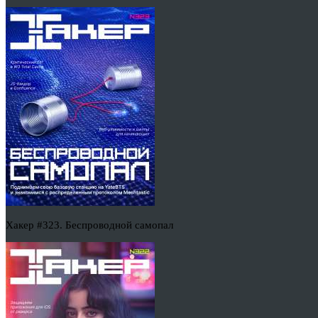
Хакер #323. Беспроводной самопал