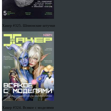
Хакер #325. Шпионские штучки
Хакер #324. Всякое с моделями