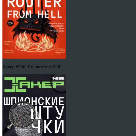
Хакер #326. Router from Hell