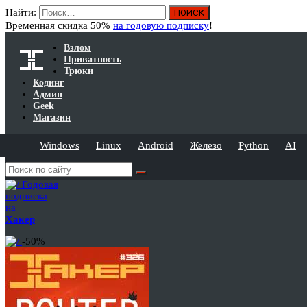
Найти:
Временная скидка 50%
на годовую подписку
!
Взлом
Приватность
Трюки
Кодинг
Админ
Geek
Магазин
Windows
Linux
Android
Железо
Python
AI
Годовая
подписка
на
Хакер
-50%