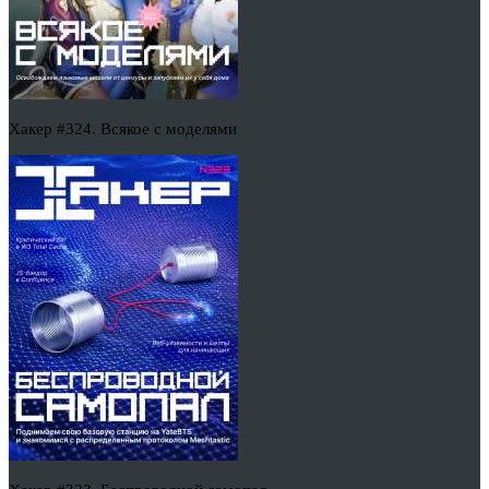
Хакер #324. Всякое с моделями