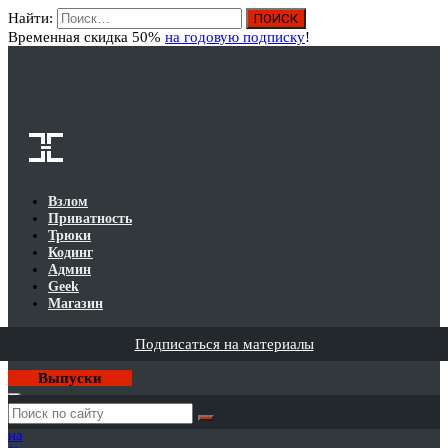
Найти:
Вход
Временная скидка 50%
на годовую подписку
!
Взлом
Приватность
Трюки
Кодинг
Админ
Geek
Магазин
Подписаться на материалы
Выпуски
Годовая
подписка
на