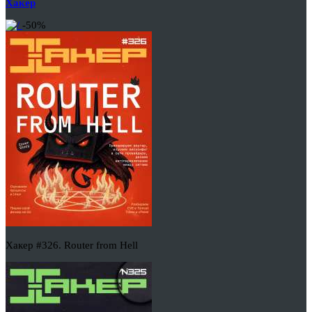
Хакер
-50%
Хакер #326. Router from Hell