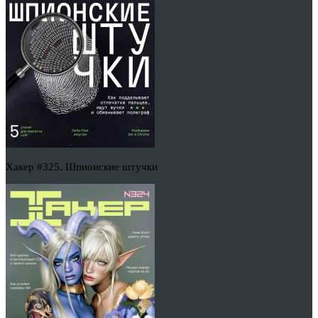
Хакер #325. Шпионские штучки