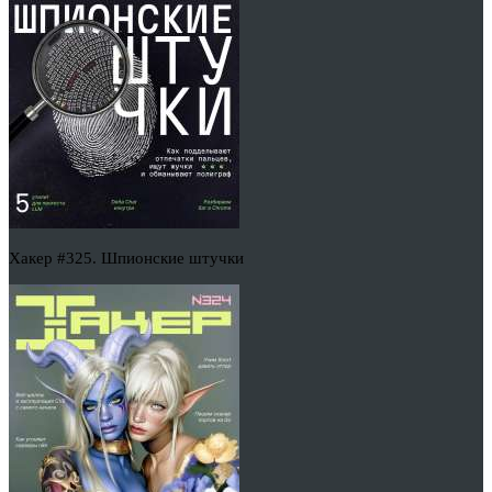
Хакер #325. Шпионские штучки