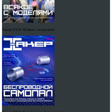
Хакер #324. Всякое с моделями