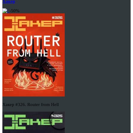
Хакер
-50%
Хакер #326. Router from Hell