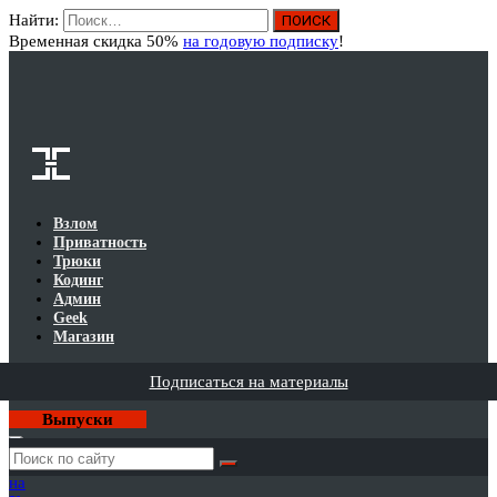
Найти:
Вход
Временная скидка 50%
на годовую подписку
!
Взлом
Приватность
Трюки
Кодинг
Админ
Geek
Магазин
Подписаться на материалы
Выпуски
Годовая
подписка
на