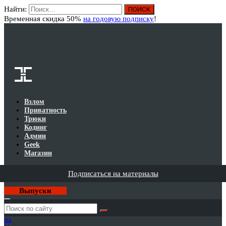
Найти:
Вход
Временная скидка 50%
на годовую подписку
!
Взлом
Приватность
Трюки
Кодинг
Админ
Geek
Магазин
Подписаться на материалы
Выпуски
Годовая
подписка
на