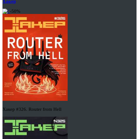
Хакер
-50%
Хакер #326. Router from Hell