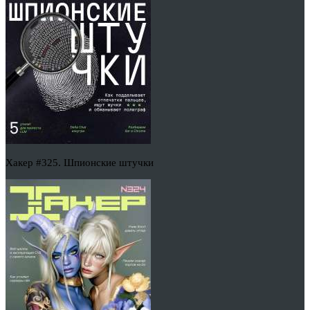
Хакер #325. Шпионские штучки