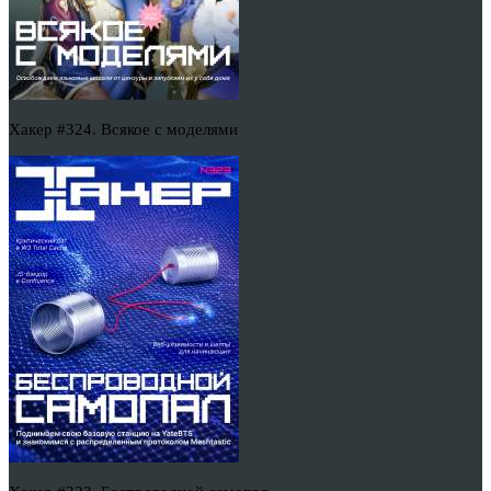
Хакер #324. Всякое с моделями