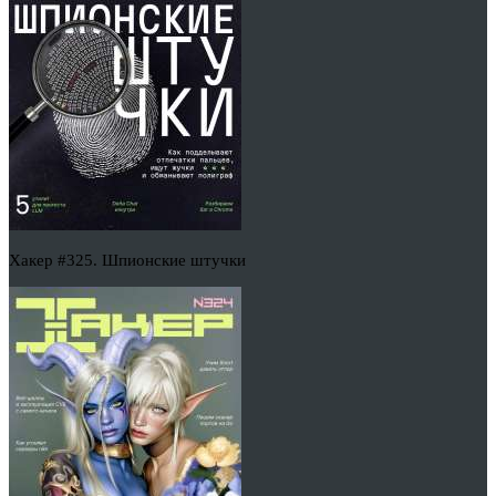
Хакер #325. Шпионские штучки