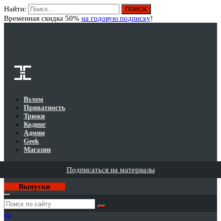
Найти:
Вход
Временная скидка 50%
на годовую подписку
!
Взлом
Приватность
Трюки
Кодинг
Админ
Geek
Магазин
Подписаться на материалы
Выпуски
Годовая
подписка
на