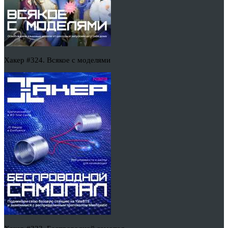
Хакер #324. Всякое с моделями