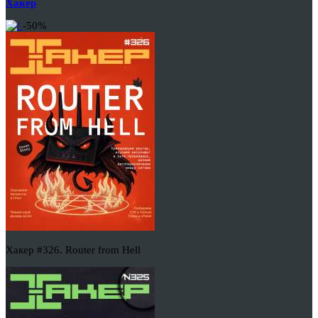
Хакер
-50%
Хакер #326. Router from Hell