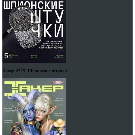
Хакер #325. Шпионские штучки