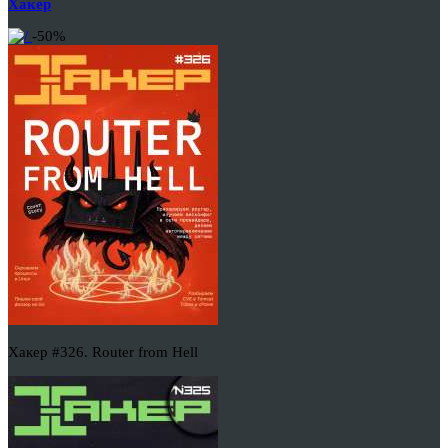
Хакер
-50%
Хакер #326. Router from Hell