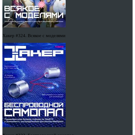
Хакер #324. Всякое с моделями