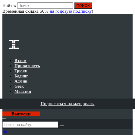
Найти:
Вход
Временная скидка 50%
на годовую подписку
!
Взлом
Приватность
Трюки
Кодинг
Админ
Geek
Магазин
Подписаться на материалы
Выпуски
Годовая
подписка
на