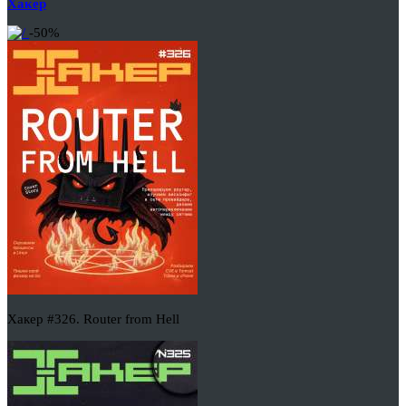
Хакер
-50%
Хакер #326. Router from Hell