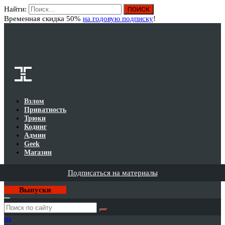
Найти:
Вход
Временная скидка 50%
на годовую подписку
!
Взлом
Приватность
Трюки
Кодинг
Админ
Geek
Магазин
Подписаться на материалы
Выпуски
Годовая
подписка
на