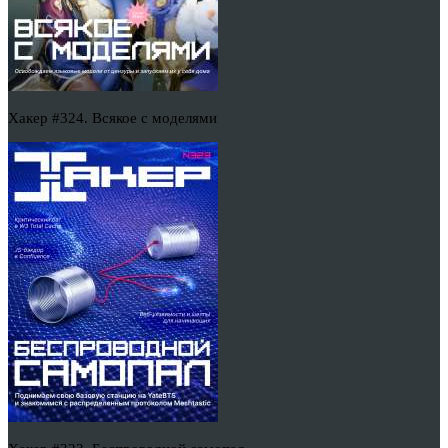
Хакер #324. Всякое с моделями