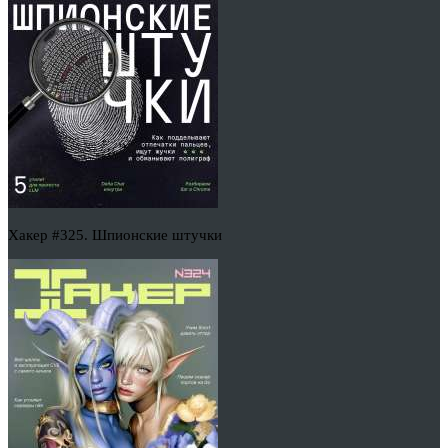
Хакер #325. Шпионские штучки