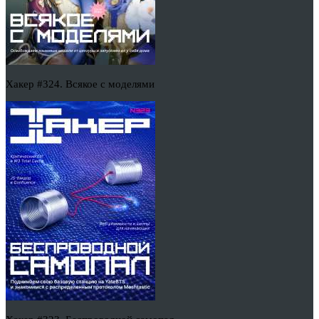
Хакер #324. Всякое с моделями