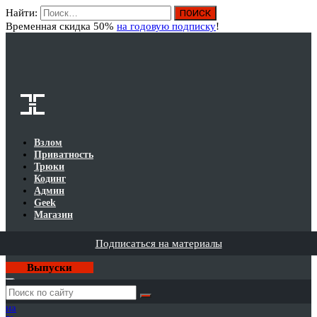
Найти:
Вход
Временная скидка 50%
на годовую подписку
!
Взлом
Приватность
Трюки
Кодинг
Админ
Geek
Магазин
Подписаться на материалы
Выпуски
Годовая
подписка
на