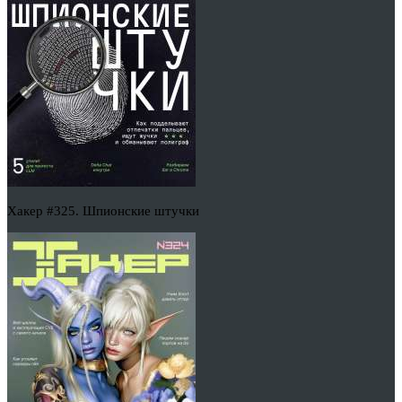
Хакер #325. Шпионские штучки