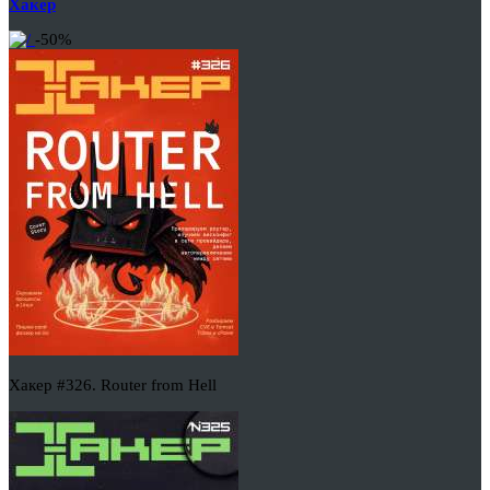
Хакер
-50%
Хакер #326. Router from Hell