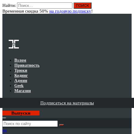
Найти:
Вход
Временная скидка 50%
на годовую подписку
!
Взлом
Приватность
Трюки
Кодинг
Админ
Geek
Магазин
Подписаться на материалы
Выпуски
Годовая
подписка
на