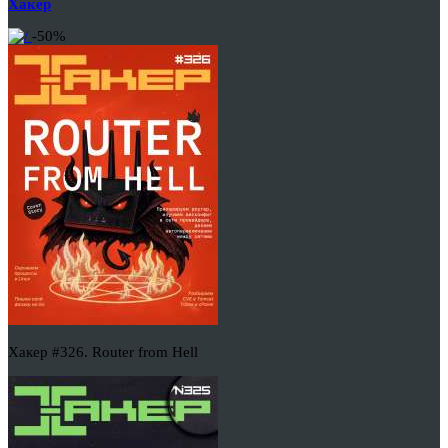
Хакер
-50%
Хакер #326. Router from Hell