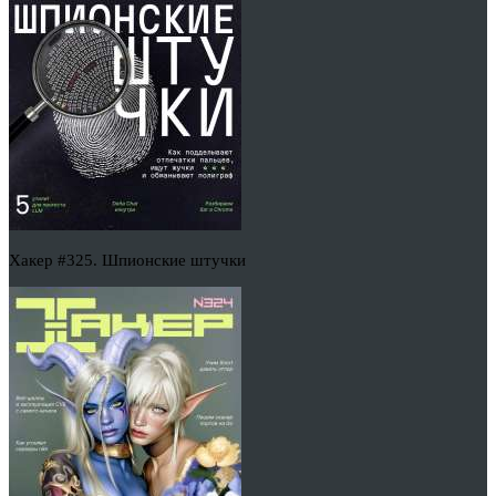
Хакер #325. Шпионские штучки