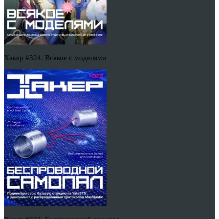
Хакер #324. Всякое с моделями