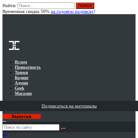
Найти:
Вход
Временная скидка 50%
на годовую подписку
!
Взлом
Приватность
Трюки
Кодинг
Админ
Geek
Магазин
Подписаться на материалы
Выпуски
Годовая
подписка
на