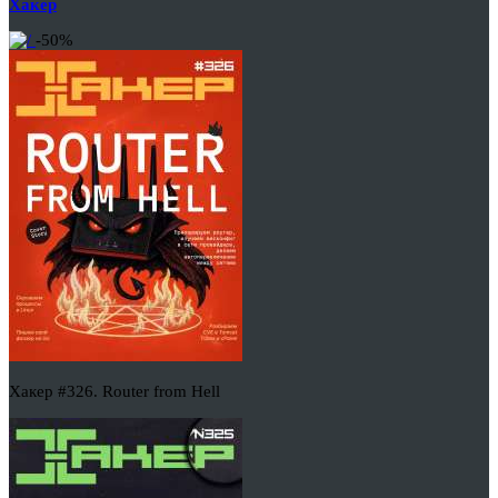
Хакер
-50%
Хакер #326. Router from Hell