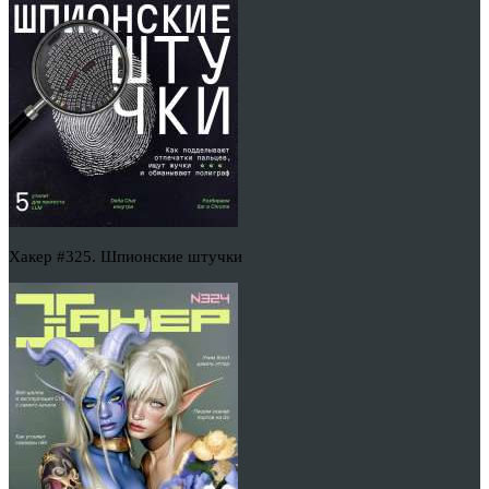
Хакер #325. Шпионские штучки