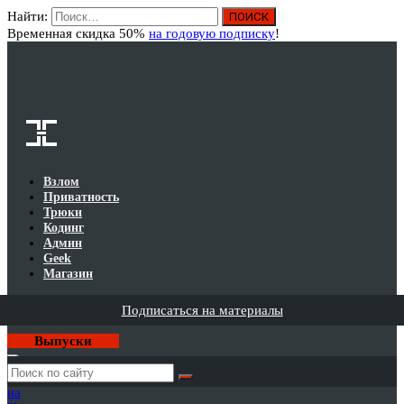
Найти:
Вход
Временная скидка 50%
на годовую подписку
!
Взлом
Приватность
Трюки
Кодинг
Админ
Geek
Магазин
Подписаться на материалы
Выпуски
Годовая
подписка
на