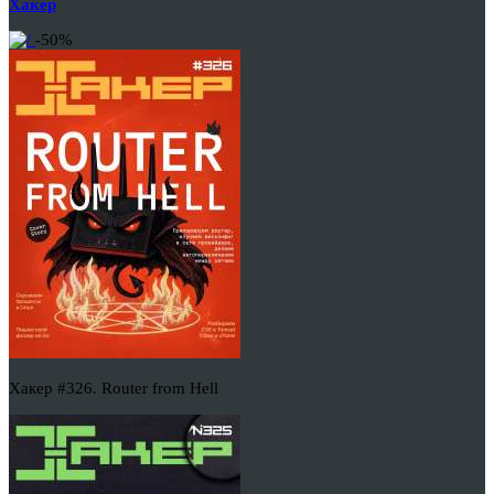
Хакер
-50%
Хакер #326. Router from Hell