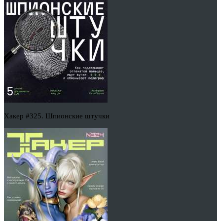
Хакер #325. Шпионские штучки