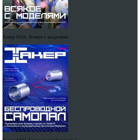
Хакер #324. Всякое с моделями