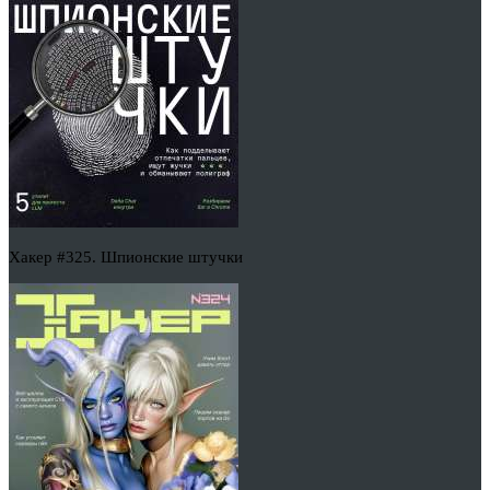
Хакер #325. Шпионские штучки