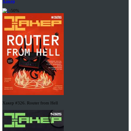
Хакер
-50%
Хакер #326. Router from Hell