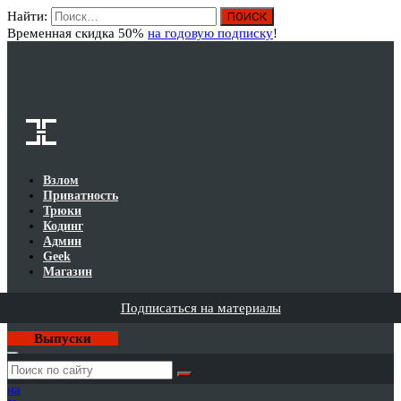
Найти:
Вход
Временная скидка 50%
на годовую подписку
!
Взлом
Приватность
Трюки
Кодинг
Админ
Geek
Магазин
Подписаться на материалы
Выпуски
Годовая
подписка
на