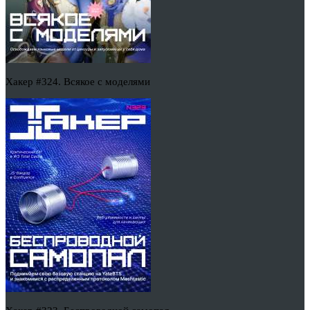
Хакер #324. Всякое с моделями