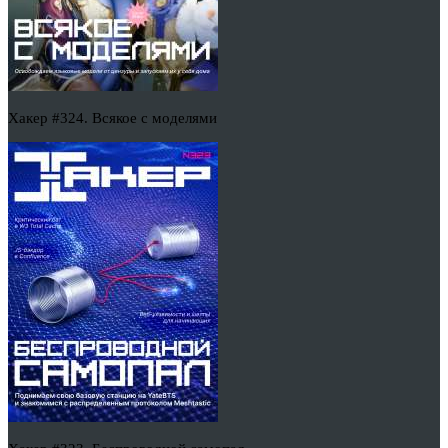
Хакер #324. Всякое с моделями