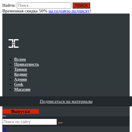
Найти:
Вход
Временная скидка 50%
на годовую подписку
!
Взлом
Приватность
Трюки
Кодинг
Админ
Geek
Магазин
Подписаться на материалы
Выпуски
Годовая
подписка
на