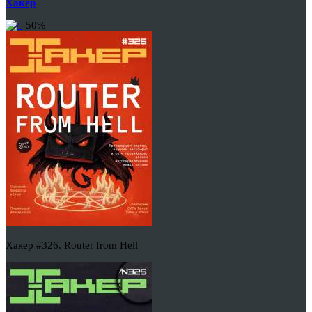
Хакер
-50%
Хакер #326. Router from Hell