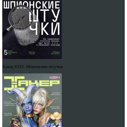
Хакер #325. Шпионские штучки