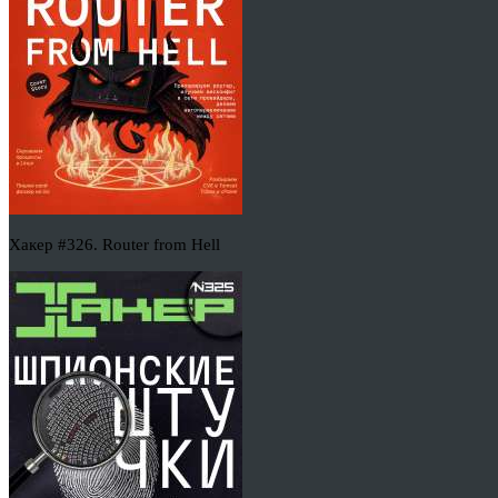
Хакер #326. Router from Hell