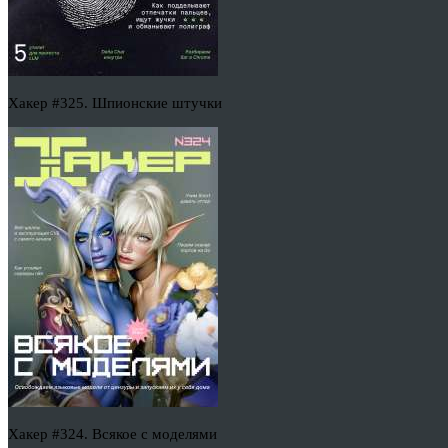
Хакер #325. Шпионские штучки
Хакер #324. Всякое с моделями