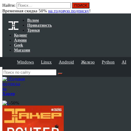
Найти:
Временная скидка 50%
на годовую подписку
!
Взлом
Приватность
Трюки
Кодинг
Админ
Geek
Магазин
Windows
Linux
Android
Железо
Python
AI
Годовая
подписка
на
Хакер
-50%