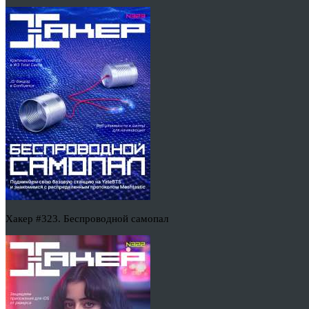
Хакер #323. Беспроводной самопал