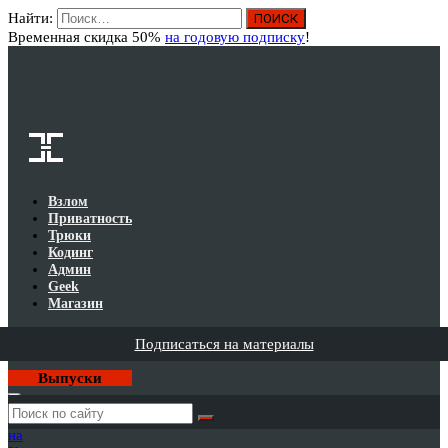
Найти:
Вход
Временная скидка 50%
на годовую подписку
!
Взлом
Приватность
Трюки
Кодинг
Админ
Geek
Магазин
Подписаться на материалы
Выпуски
Годовая
подписка
на