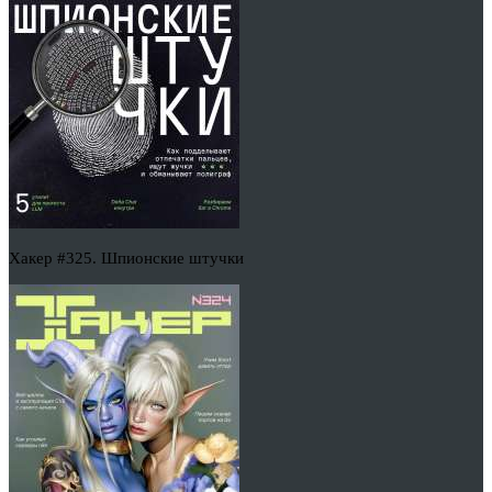
Хакер #325. Шпионские штучки