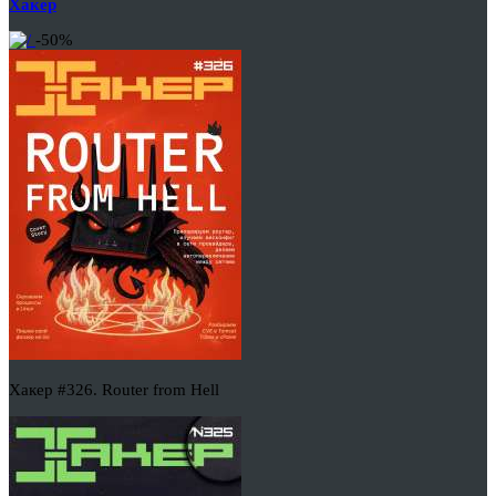
Хакер
-50%
Хакер #326. Router from Hell