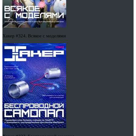
Хакер #324. Всякое с моделями