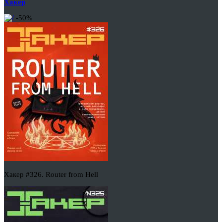
Хакер
-50%
Хакер #326. Router from Hell