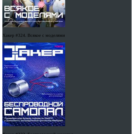
Хакер #324. Всякое с моделями