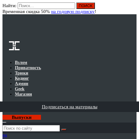
Найти:
Вход
Временная скидка 50%
на годовую подписку
!
Взлом
Приватность
Трюки
Кодинг
Админ
Geek
Магазин
Подписаться на материалы
Выпуски
Годовая
подписка
на