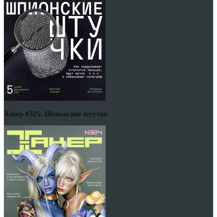
Хакер #325. Шпионские штучки