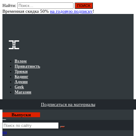
Найти:
Вход
Временная скидка 50%
на годовую подписку
!
Взлом
Приватность
Трюки
Кодинг
Админ
Geek
Магазин
Подписаться на материалы
Выпуски
Годовая
подписка
на