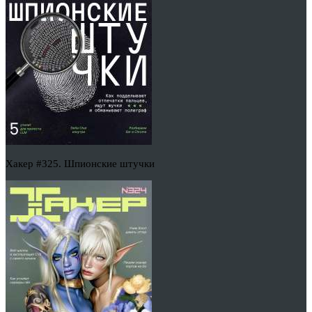
Хакер #325. Шпионские штучки