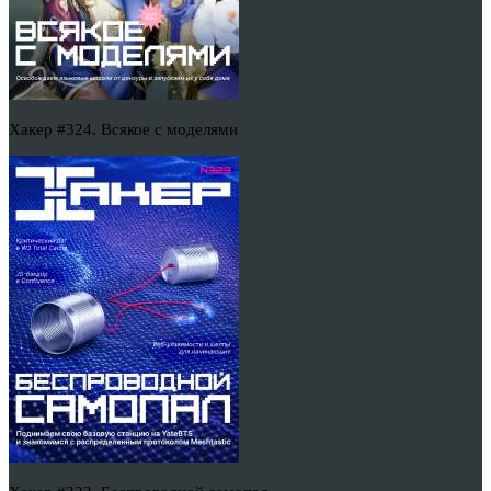
Хакер #324. Всякое с моделями