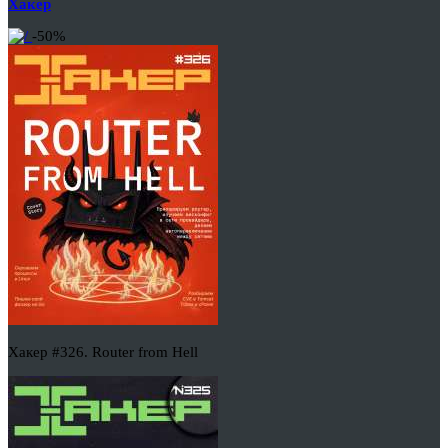
Хакер
-50%
Хакер #326. Router from Hell