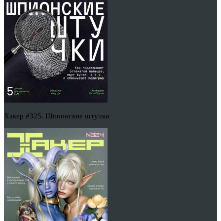
Хакер #325. Шпионские штучки