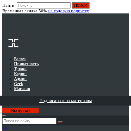
Найти:
Вход
Временная скидка 50%
на годовую подписку
!
Взлом
Приватность
Трюки
Кодинг
Админ
Geek
Магазин
Подписаться на материалы
Выпуски
Годовая
подписка
на