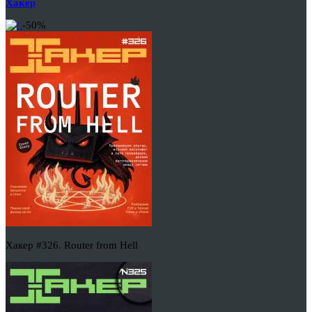
Хакер
-50%
Хакер #326. Router from Hell