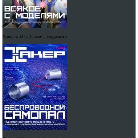
Хакер #324. Всякое с моделями