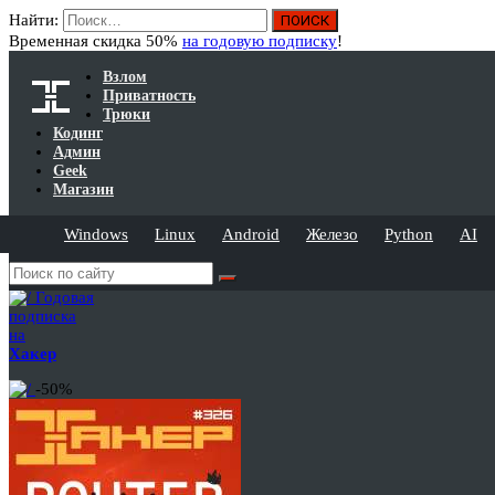
Найти:
Временная скидка 50%
на годовую подписку
!
Взлом
Приватность
Трюки
Кодинг
Админ
Geek
Магазин
Windows
Linux
Android
Железо
Python
AI
Годовая
подписка
на
Хакер
-50%