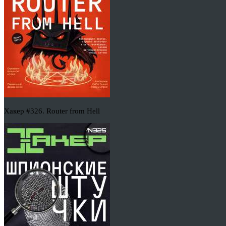
Хакер #326. Router from Hell