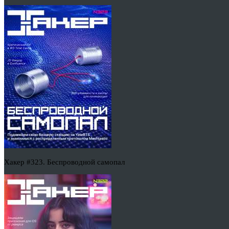
Хакер #323. Беспроводной самопал