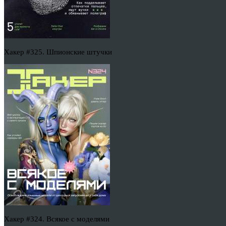
Хакер #325. Шпионские штучки
Хакер #324. Всякое с моделями