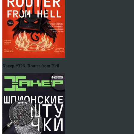
Хакер #326. Router from Hell