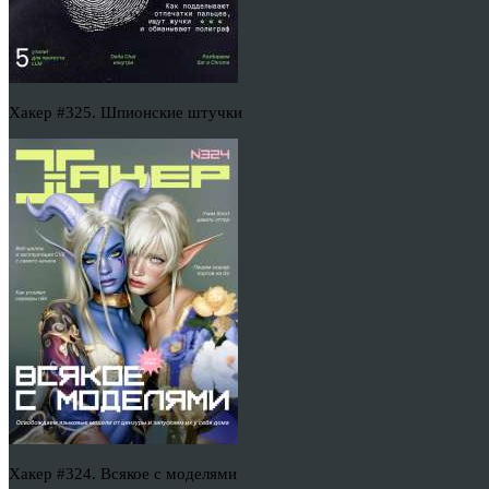
Хакер #325. Шпионские штучки
Хакер #324. Всякое с моделями