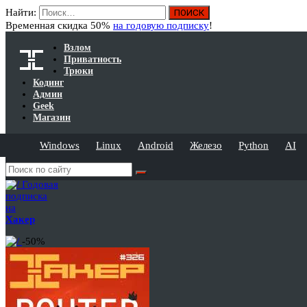
Найти:
Временная скидка 50%
на годовую подписку
!
Взлом
Приватность
Трюки
Кодинг
Админ
Geek
Магазин
Windows
Linux
Android
Железо
Python
AI
Годовая
подписка
на
Хакер
-50%