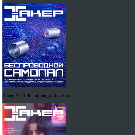
Хакер #323. Беспроводной самопал