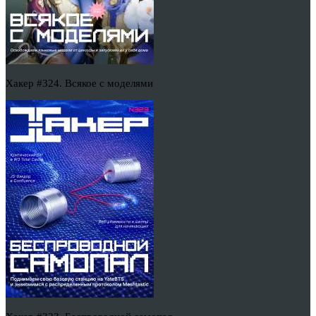
Хакер #324. Всякое с моделями