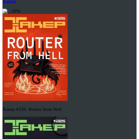
Хакер
-50%
Хакер #326. Router from Hell