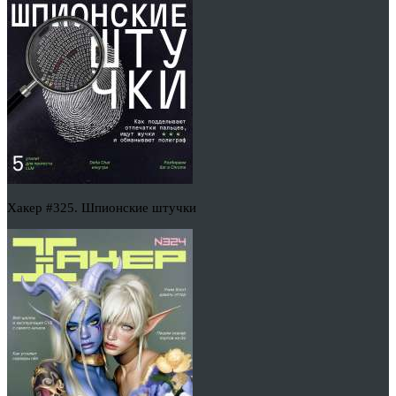
Хакер #325. Шпионские штучки