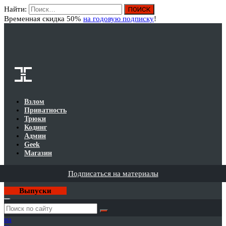
Найти:
Вход
Временная скидка 50%
на годовую подписку
!
Взлом
Приватность
Трюки
Кодинг
Админ
Geek
Магазин
Подписаться на материалы
Выпуски
Годовая
подписка
на