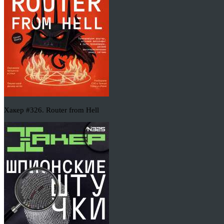
Хакер #326. Router from Hell