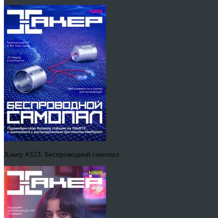
Хакер #323. Беспроводной самопал