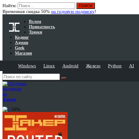
Найти:
Временная скидка 50%
на годовую подписку
!
Взлом
Приватность
Трюки
Кодинг
Админ
Geek
Магазин
Windows
Linux
Android
Железо
Python
AI
Годовая
подписка
на
Хакер
-50%