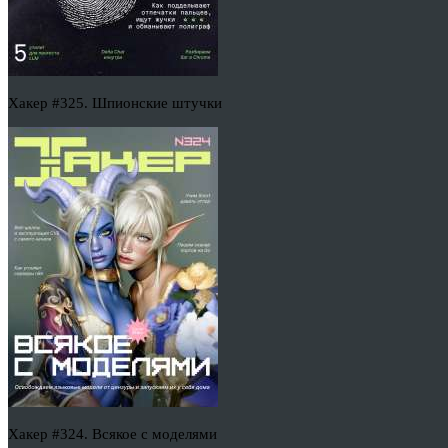
Хакер #325. Шпионские штучки
Хакер #324. Всякое с моделями