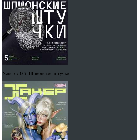
Хакер #325. Шпионские штучки