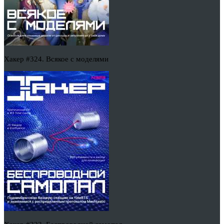
Хакер #324. Всякое с моделями