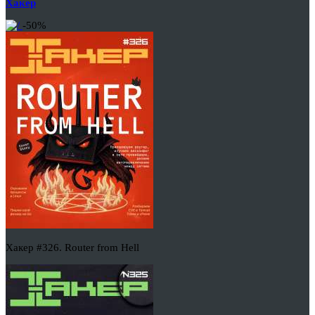
Хакер
-50%
Хакер #326. Router from Hell