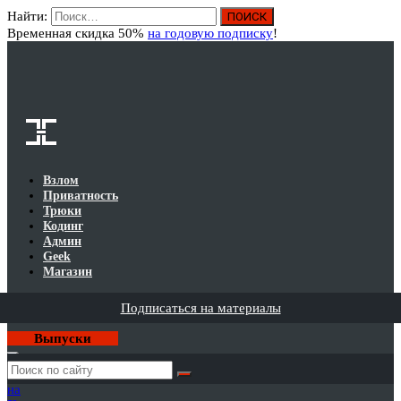
Найти:
Вход
Временная скидка 50%
на годовую подписку
!
Взлом
Приватность
Трюки
Кодинг
Админ
Geek
Магазин
Подписаться на материалы
Выпуски
Годовая
подписка
на