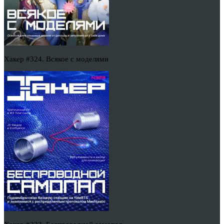
Хакер #324. Всякое с моделями