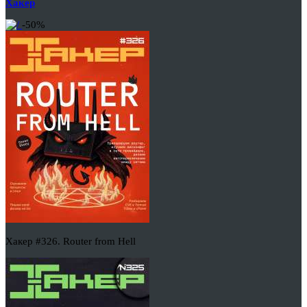
Хакер
-50%
Хакер #326. Router from Hell