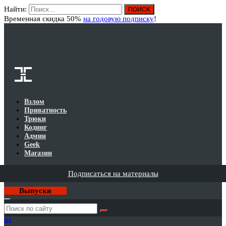
Найти:
Вход
Временная скидка 50%
на годовую подписку
!
Взлом
Приватность
Трюки
Кодинг
Админ
Geek
Магазин
Подписаться на материалы
Выпуски
Годовая
подписка
на