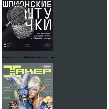
Хакер #325. Шпионские штучки