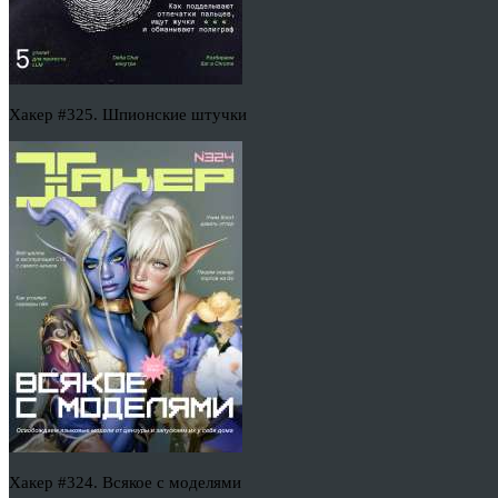
Хакер #325. Шпионские штучки
Хакер #324. Всякое с моделями