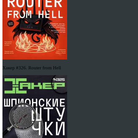
Хакер #326. Router from Hell