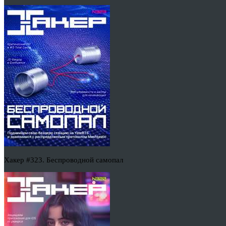
Хакер #323. Беспроводной самопал