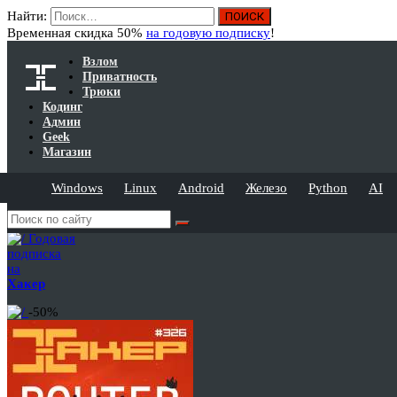
Найти:
Временная скидка 50%
на годовую подписку
!
Взлом
Приватность
Трюки
Кодинг
Админ
Geek
Магазин
Windows
Linux
Android
Железо
Python
AI
Годовая
подписка
на
Хакер
-50%