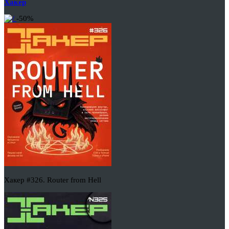
Хакер
-50%
Хакер #326. Router from Hell