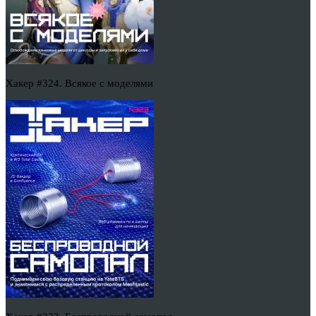
Хакер #324. Всякое с моделями