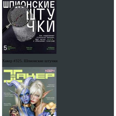
Хакер #325. Шпионские штучки