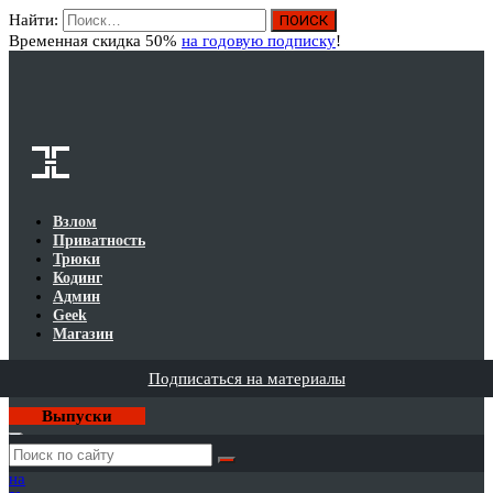
Найти:
Вход
Временная скидка 50%
на годовую подписку
!
Взлом
Приватность
Трюки
Кодинг
Админ
Geek
Магазин
Подписаться на материалы
Выпуски
Годовая
подписка
на