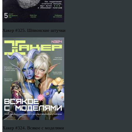
Хакер #325. Шпионские штучки
Хакер #324. Всякое с моделями