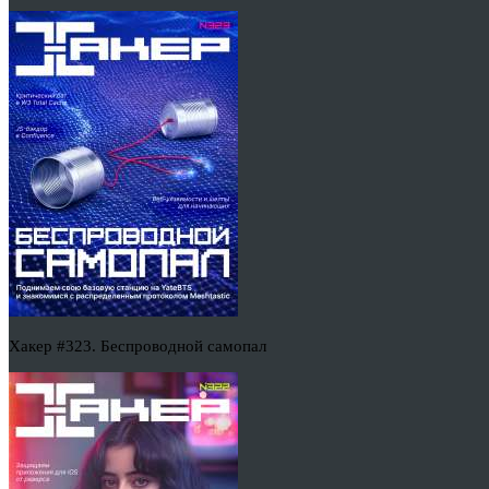
Хакер #323. Беспроводной самопал