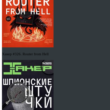
Хакер #326. Router from Hell