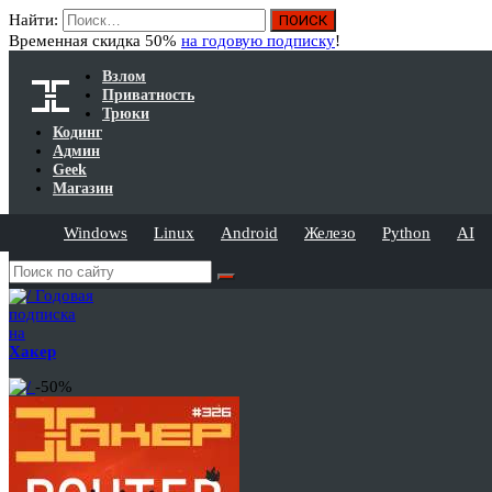
Найти:
Временная скидка 50%
на годовую подписку
!
Взлом
Приватность
Трюки
Кодинг
Админ
Geek
Магазин
Windows
Linux
Android
Железо
Python
AI
Годовая
подписка
на
Хакер
-50%