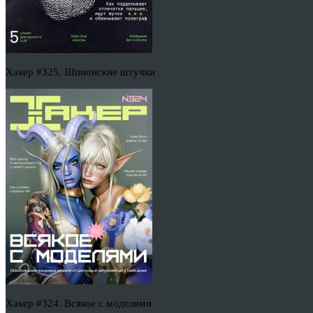
Хакер #325. Шпионские штучки
Хакер #324. Всякое с моделями