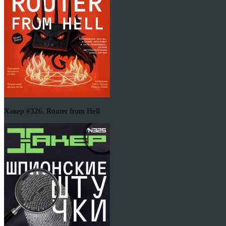
Хакер #326. Router from Hell