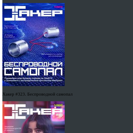
Хакер #323. Беспроводной самопал