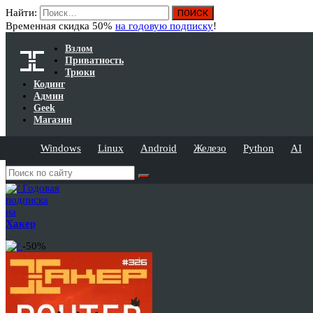
Найти:
Временная скидка 50%
на годовую подписку
!
Взлом
Приватность
Трюки
Кодинг
Админ
Geek
Магазин
Windows
Linux
Android
Железо
Python
AI
Годовая
подписка
на
Хакер
-50%