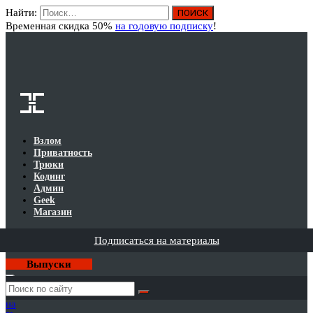
Найти:
Вход
Временная скидка 50%
на годовую подписку
!
Взлом
Приватность
Трюки
Кодинг
Админ
Geek
Магазин
Подписаться на материалы
Выпуски
Годовая
подписка
на