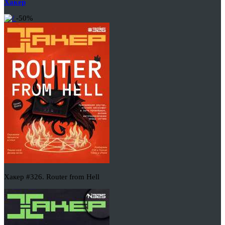
Хакер
-50%
Хакер #326. Router from Hell