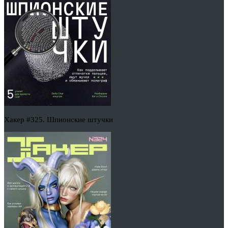
Хакер #325. Шпионские штучки