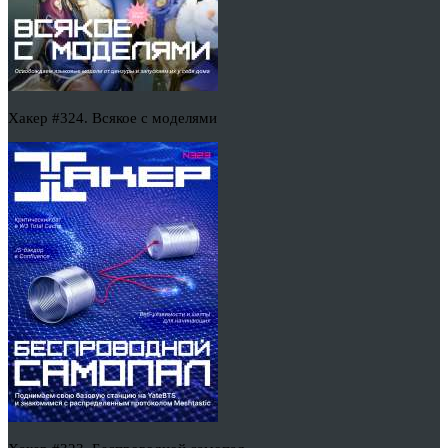
Хакер #324. Всякое с моделями