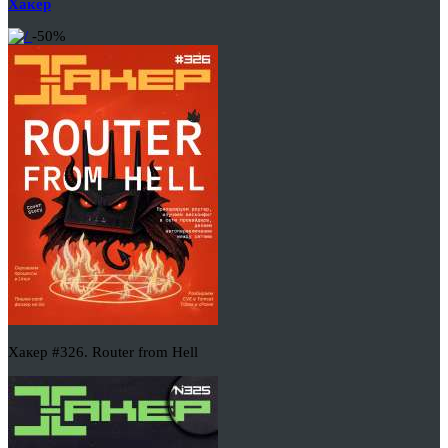
Хакер
-50%
Хакер #326. Router from Hell