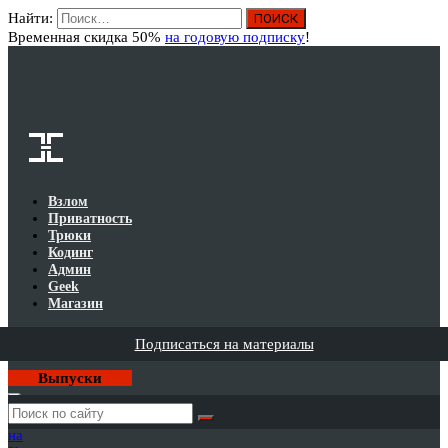
Найти:
Вход
Временная скидка 50%
на годовую подписку
!
Взлом
Приватность
Трюки
Кодинг
Админ
Geek
Магазин
Подписаться на материалы
Выпуски
Годовая
подписка
на