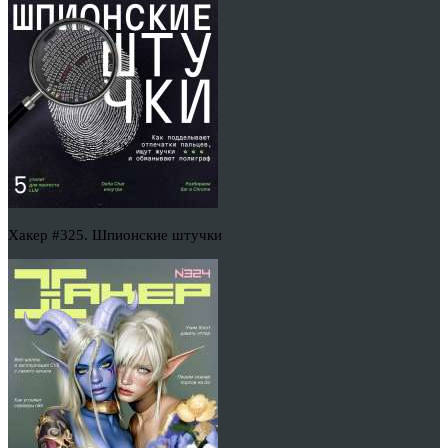
Хакер #325. Шпионские штучки