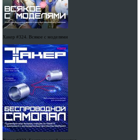
Хакер #324. Всякое с моделями