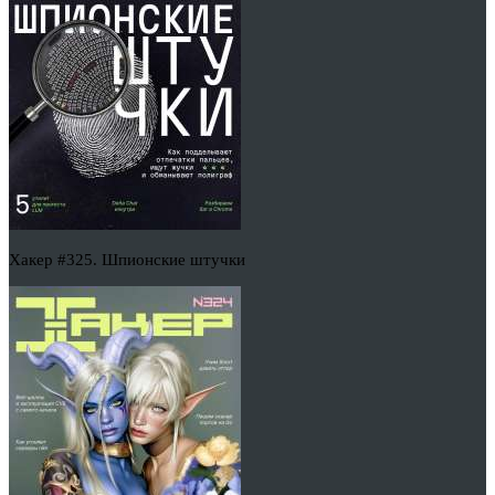
Хакер #325. Шпионские штучки