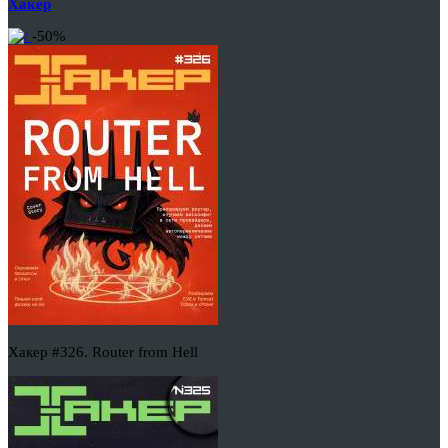
Хакер
-50%
Хакер #326. Router from Hell