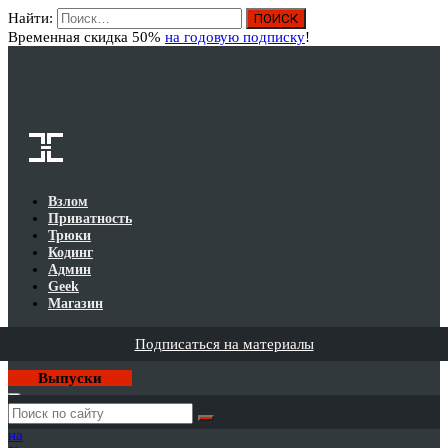
Найти:
Вход
Временная скидка 50%
на годовую подписку
!
Взлом
Приватность
Трюки
Кодинг
Админ
Geek
Магазин
Подписаться на материалы
Выпуски
Годовая
подписка
на