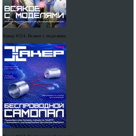
Хакер #324. Всякое с моделями