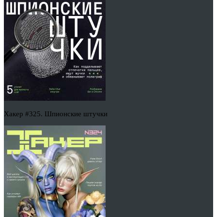
Хакер #325. Шпионские штучки