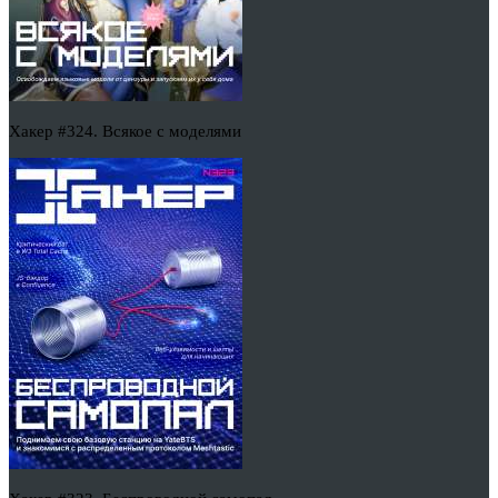
Хакер #324. Всякое с моделями