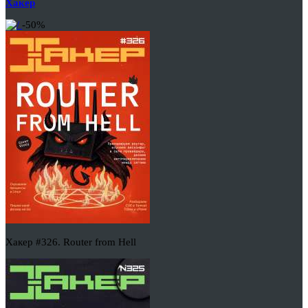
Хакер
-50%
Хакер #326. Router from Hell