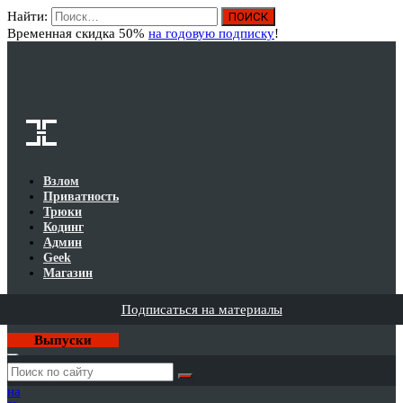
Найти:
Вход
Временная скидка 50%
на годовую подписку
!
Взлом
Приватность
Трюки
Кодинг
Админ
Geek
Магазин
Подписаться на материалы
Выпуски
Годовая
подписка
на