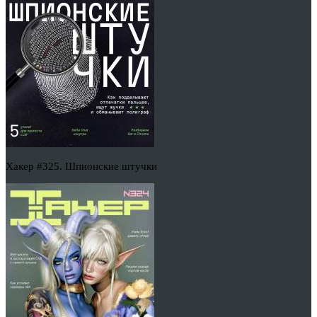
Хакер #325. Шпионские штучки