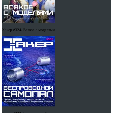
Хакер #324. Всякое с моделями