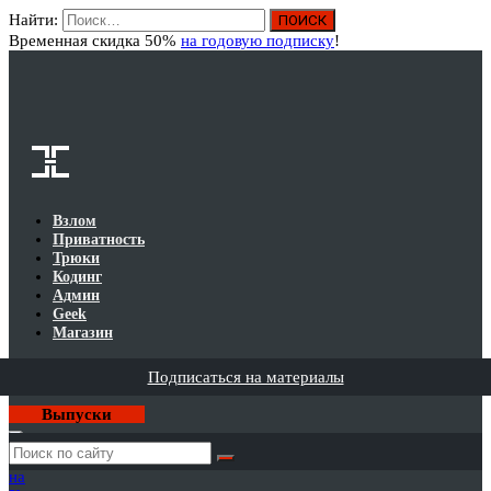
Найти:
Вход
Временная скидка 50%
на годовую подписку
!
Взлом
Приватность
Трюки
Кодинг
Админ
Geek
Магазин
Подписаться на материалы
Выпуски
Годовая
подписка
на