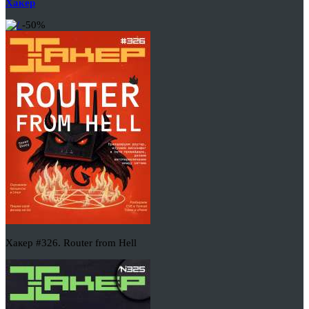
Хакер
-50%
Хакер #326. Router from Hell