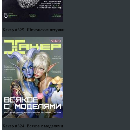
Хакер #325. Шпионские штучки
Хакер #324. Всякое с моделями