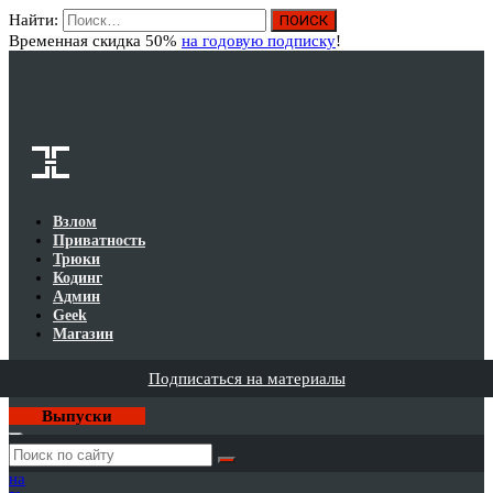
Найти:
Вход
Временная скидка 50%
на годовую подписку
!
Взлом
Приватность
Трюки
Кодинг
Админ
Geek
Магазин
Подписаться на материалы
Выпуски
Годовая
подписка
на