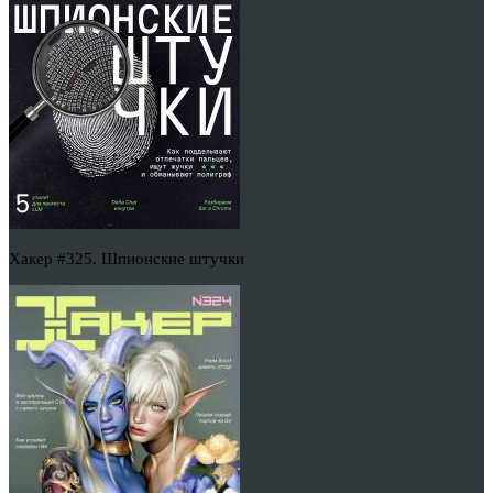
Хакер #325. Шпионские штучки