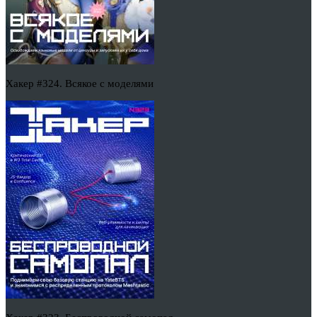
Хакер #324. Всякое с моделями