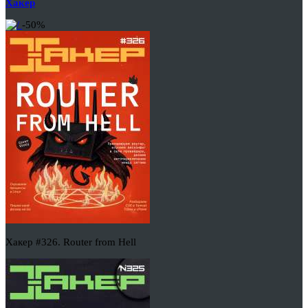
Хакер
-50%
Хакер #326. Router from Hell