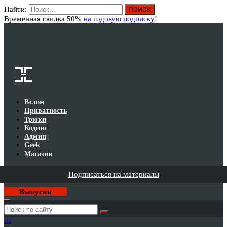
Найти:
Вход
Временная скидка 50%
на годовую подписку
!
Взлом
Приватность
Трюки
Кодинг
Админ
Geek
Магазин
Подписаться на материалы
Выпуски
Годовая
подписка
на