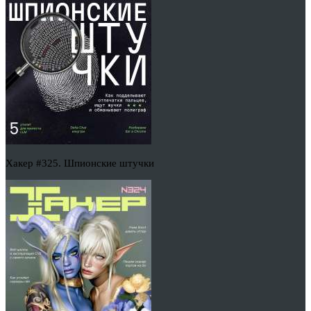
Хакер #325. Шпионские штучки