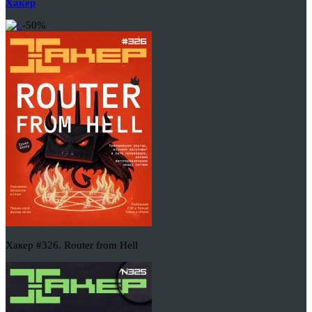
Хакер
-50%
Хакер #326. Router from Hell