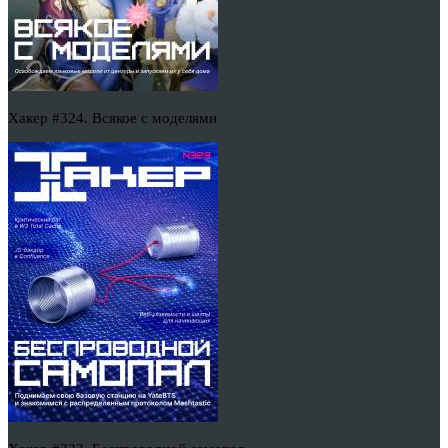
Хакер #324. Всякое с моделями