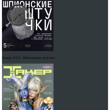
Хакер #325. Шпионские штучки