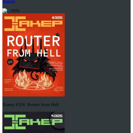
Хакер
-50%
Хакер #326. Router from Hell