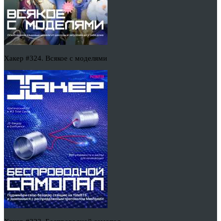
Хакер #324. Всякое с моделями