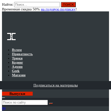
Найти:
Вход
Временная скидка 50%
на годовую подписку
!
Взлом
Приватность
Трюки
Кодинг
Админ
Geek
Магазин
Подписаться на материалы
Выпуски
Годовая
подписка
на