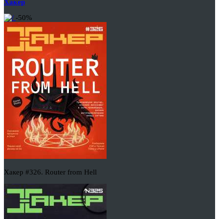
Хакер
-50%
Хакер #326. Router from Hell