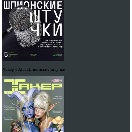
Хакер #325. Шпионские штучки