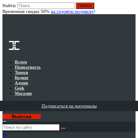
Найти:
Вход
Временная скидка 50%
на годовую подписку
!
Взлом
Приватность
Трюки
Кодинг
Админ
Geek
Магазин
Подписаться на материалы
Выпуски
Годовая
подписка
на