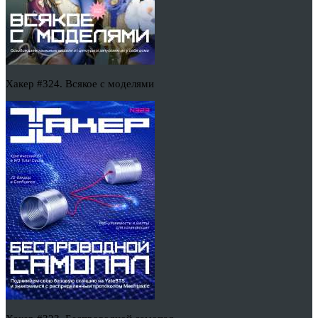
Хакер #324. Всякое с моделями