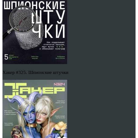
Хакер #325. Шпионские штучки