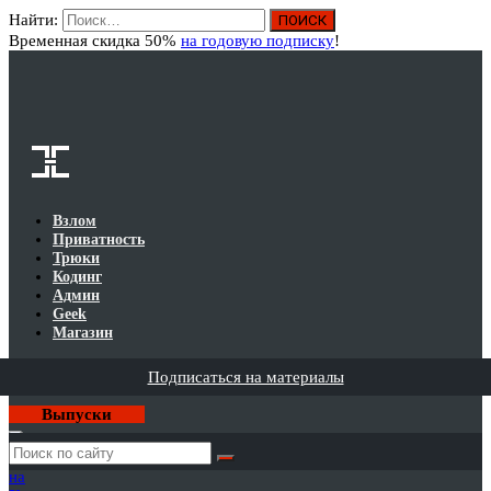
Найти:
Вход
Временная скидка 50%
на годовую подписку
!
Взлом
Приватность
Трюки
Кодинг
Админ
Geek
Магазин
Подписаться на материалы
Выпуски
Годовая
подписка
на