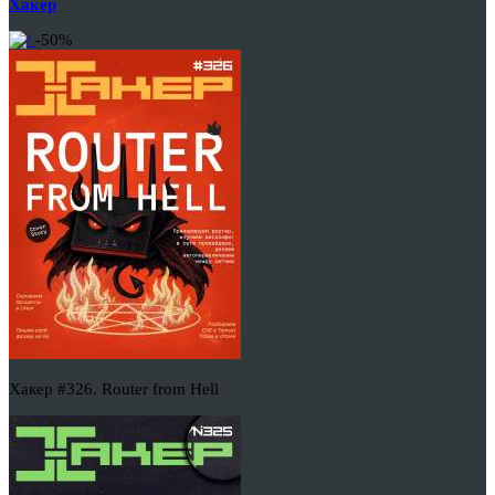
Хакер
-50%
Хакер #326. Router from Hell