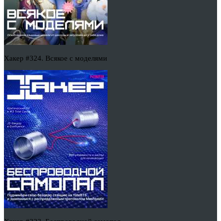
Хакер #324. Всякое с моделями