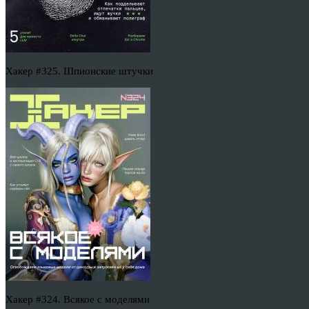
Хакер #325. Шпионские штучки
Хакер #324. Всякое с моделями