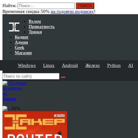
Найти:
Временная скидка 50%
на годовую подписку
!
Взлом
Приватность
Трюки
Кодинг
Админ
Geek
Магазин
Windows
Linux
Android
Железо
Python
AI
Годовая
подписка
на
Хакер
-50%