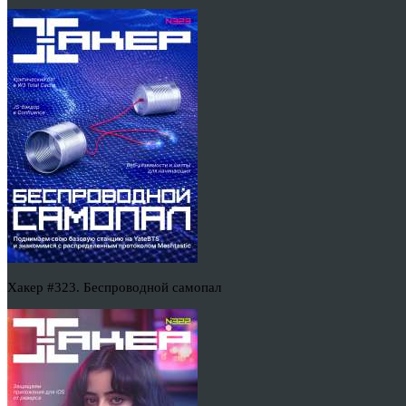
Хакер #323. Беспроводной самопал