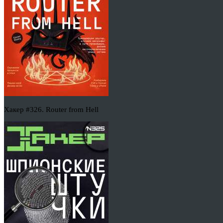
Хакер #326. Router from Hell