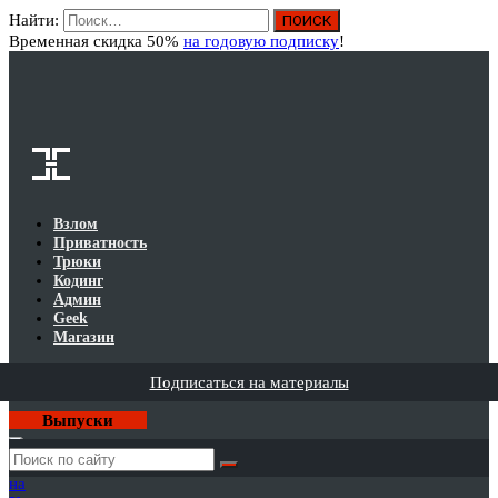
Найти:
Вход
Временная скидка 50%
на годовую подписку
!
Взлом
Приватность
Трюки
Кодинг
Админ
Geek
Магазин
Подписаться на материалы
Выпуски
Годовая
подписка
на