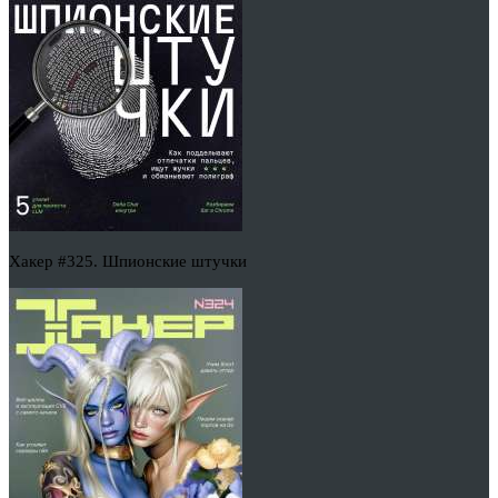
Хакер #325. Шпионские штучки