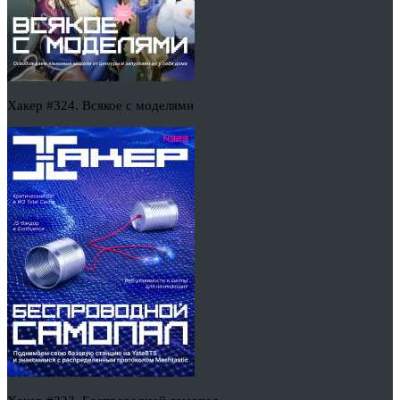
Хакер #324. Всякое с моделями