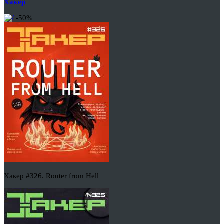
Хакер
-50%
Хакер #326. Router from Hell