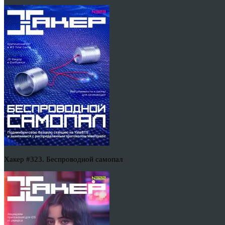
Хакер #323. Беспроводной самопал