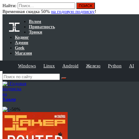
Найти:
Временная скидка 50%
на годовую подписку
!
Взлом
Приватность
Трюки
Кодинг
Админ
Geek
Магазин
Windows
Linux
Android
Железо
Python
AI
Годовая
подписка
на
Хакер
-50%