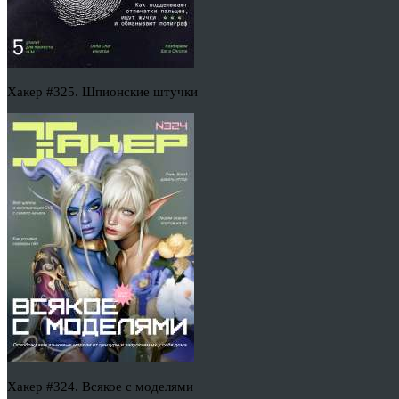
Хакер #325. Шпионские штучки
Хакер #324. Всякое с моделями