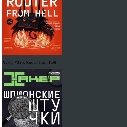
Хакер #326. Router from Hell