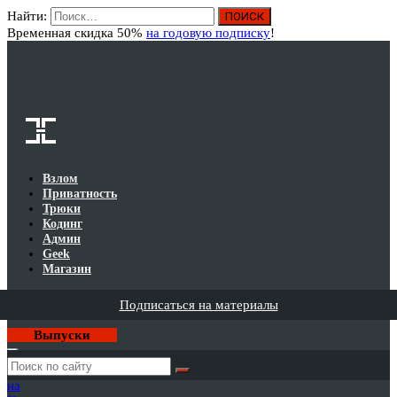
Найти:
Вход
Временная скидка 50%
на годовую подписку
!
Взлом
Приватность
Трюки
Кодинг
Админ
Geek
Магазин
Подписаться на материалы
Выпуски
Годовая
подписка
на