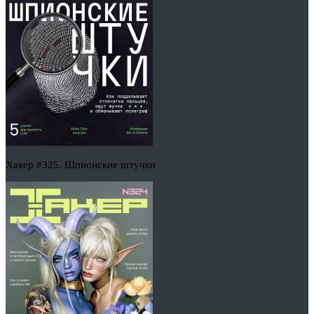
Хакер #325. Шпионские штучки