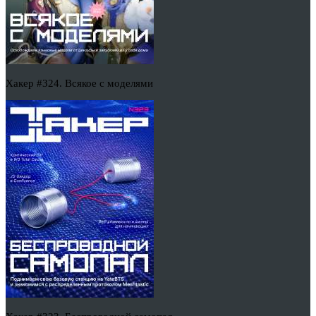
Хакер #324. Всякое с моделями