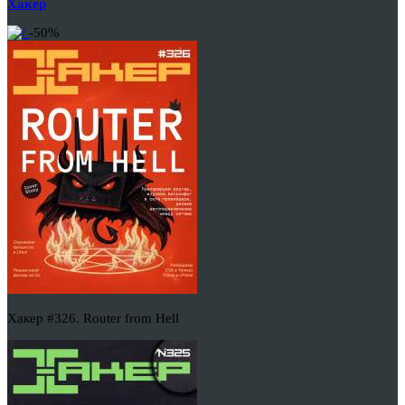
Хакер
-50%
Хакер #326. Router from Hell