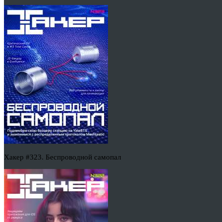
Хакер #323. Беспроводной самопал