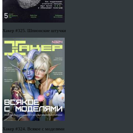
Хакер #325. Шпионские штучки
Хакер #324. Всякое с моделями