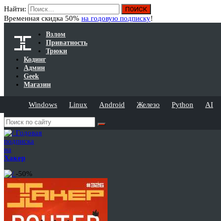
Найти:
Временная скидка 50%
на годовую подписку
!
Взлом
Приватность
Трюки
Кодинг
Админ
Geek
Магазин
Windows
Linux
Android
Железо
Python
AI
Годовая
подписка
на
Хакер
-50%