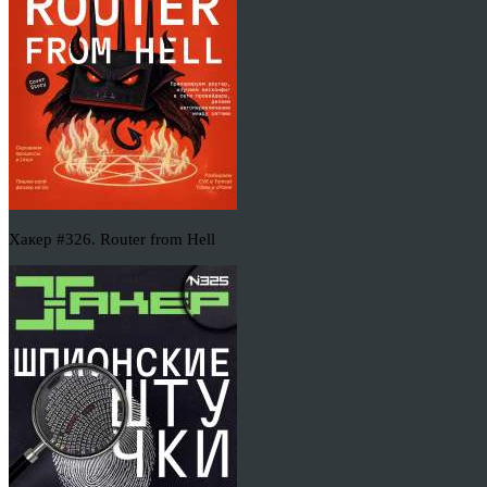
Хакер #326. Router from Hell