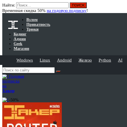
Найти:
Временная скидка 50%
на годовую подписку
!
Взлом
Приватность
Трюки
Кодинг
Админ
Geek
Магазин
Windows
Linux
Android
Железо
Python
AI
Годовая
подписка
на
Хакер
-50%