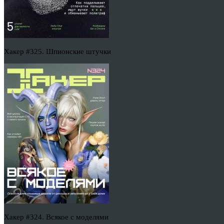
Хакер #325. Шпионские штучки
Хакер #324. Всякое с моделями