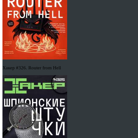
Хакер #326. Router from Hell