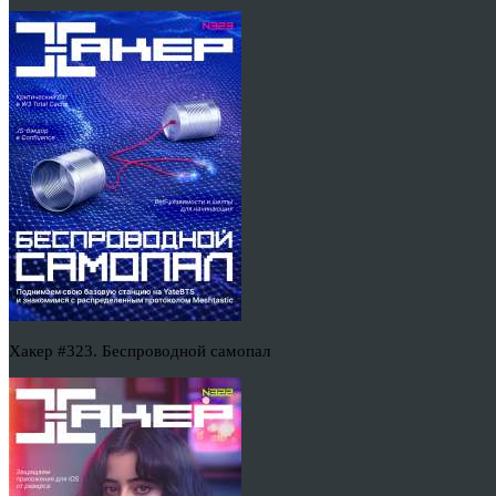
Хакер #323. Беспроводной самопал