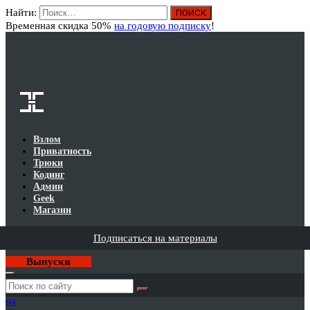
Найти:
Вход
Временная скидка 50%
на годовую подписку
!
Взлом
Приватность
Трюки
Кодинг
Админ
Geek
Магазин
Подписаться на материалы
Выпуски
Годовая
подписка
на