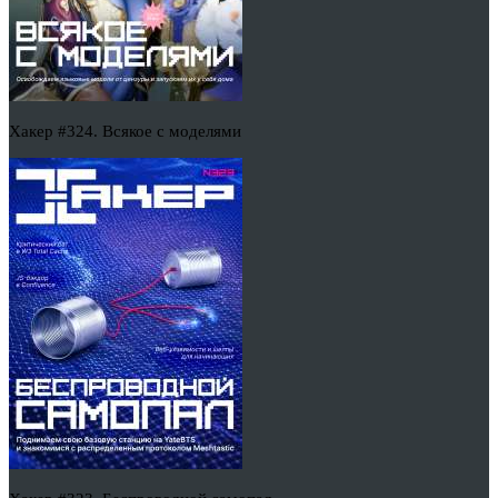
Хакер #324. Всякое с моделями