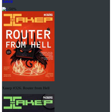
Хакер
-50%
Хакер #326. Router from Hell