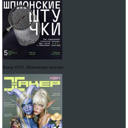
Хакер #325. Шпионские штучки