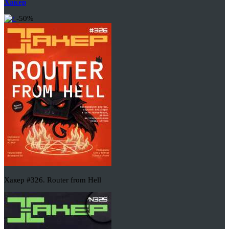
Хакер
-50%
Хакер #326. Router from Hell