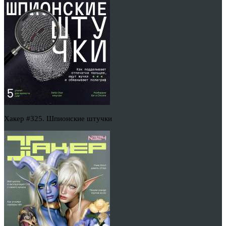
Хакер #325. Шпионские штучки