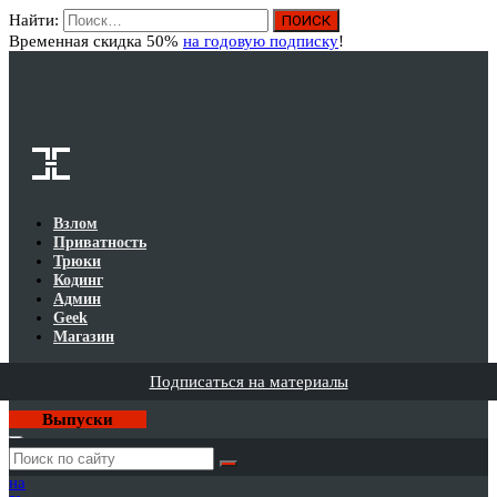
Найти:
Вход
Временная скидка 50%
на годовую подписку
!
Взлом
Приватность
Трюки
Кодинг
Админ
Geek
Магазин
Подписаться на материалы
Выпуски
Годовая
подписка
на