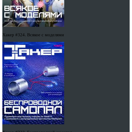
Хакер #324. Всякое с моделями