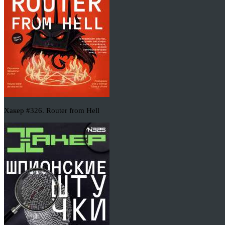
Хакер #326. Router from Hell