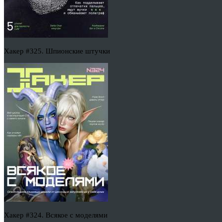
Хакер #325. Шпионские штучки
Хакер #324. Всякое с моделями