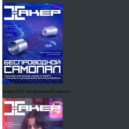
Хакер #323. Беспроводной самопал