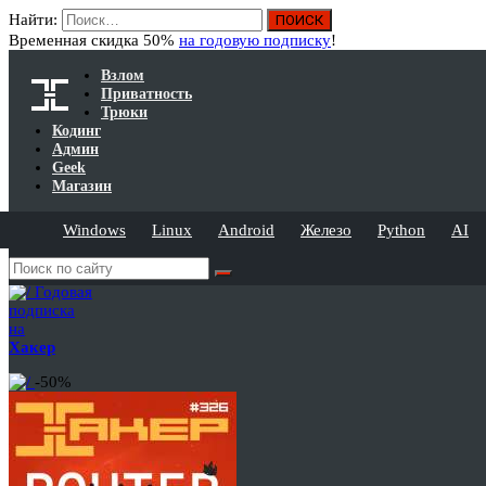
Найти:
Временная скидка 50%
на годовую подписку
!
Взлом
Приватность
Трюки
Кодинг
Админ
Geek
Магазин
Windows
Linux
Android
Железо
Python
AI
Годовая
подписка
на
Хакер
-50%